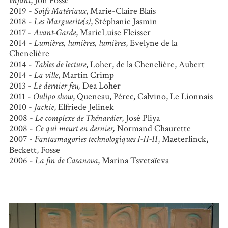
enfant
, Jon Fosse
2019 -
Soifs Matériaux
, Marie-Claire Blais
2018 -
Les Marguerite(s)
, Stéphanie Jasmin
2017 -
Avant-Garde
, MarieLuise Fleisser
2014 -
Lumières, lumières, lumières
, Evelyne de la
Chenelière
2014 -
Tables de lecture
, Loher, de la Chenelière, Aubert
2014 -
La ville
, Martin Crimp
2013 -
Le dernier feu,
Dea Loher
2011 -
Oulipo show
, Queneau, Pérec, Calvino, Le Lionnais
2010 -
Jackie
, Elfriede Jelinek
2008 -
Le complexe de Thénardier
, José Pliya
2008 -
Ce qui meurt en dernier,
Normand Chaurette
2007 -
Fantasmagories technologiques I-II-II
, Maeterlinck,
Beckett, Fosse
2006 -
La fin de Casanova
, Marina Tsvetaïeva