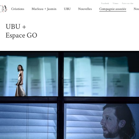
Facebook
Vimeo
Faire un don
Créations
Marleau
+
Jasmin
UBU
Nouvelles
Compagnie associée
Nou
UBU +
Espace GO