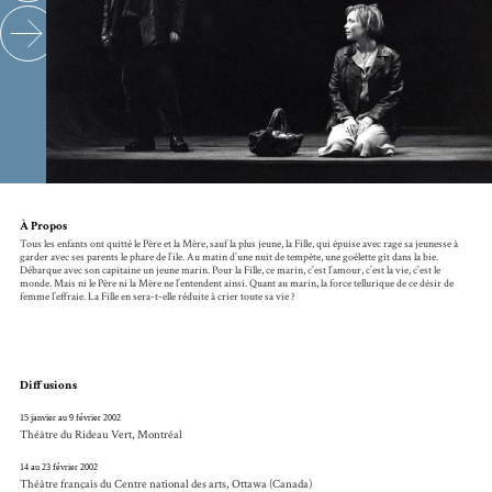
À Propos
Tous les enfants ont quitté le Père et la Mère, sauf la plus jeune, la Fille, qui épuise avec rage sa jeunesse à
garder avec ses parents le phare de l’ile. Au matin d’une nuit de tempête, une goélette gît dans la bie.
Débarque avec son capitaine un jeune marin. Pour la Fille, ce marin, c’est l’amour, c’est la vie, c’est le
monde. Mais ni le Père ni la Mère ne l’entendent ainsi. Quant au marin, la force tellurique de ce désir de
femme l’effraie. La Fille en sera-t-elle réduite à crier toute sa vie ?
Diffusions
15 janvier au 9 février 2002
Théâtre du Rideau Vert, Montréal
14 au 23 février 2002
Théâtre français du Centre national des arts, Ottawa (Canada)