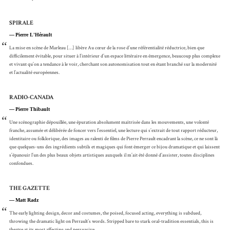
SPIRALE
Pierre L'Hérault
“
La mise en scène de Marleau […] libère Au cœur de la rose d’une référentialité réductrice, bien que
difficilement évitable, pour situer à l’intérieur d’un espace littéraire en émergence, beaucoup plus complexe
et vivant qu’on a tendance à le voir, cherchant son autonomisation tout en étant branché sur la modernité
et l’actualité européennes.
RADIO-CANADA
Pierre Thibault
“
Une scénographie dépouillée, une épuration absolument maîtrisée dans les mouvements, une volonté
franche, assumée et délibérée de foncer vers l’essentiel, une lecture qui s’extrait de tout rapport réducteur,
identitaire ou folklorique, des images au ralenti de films de Pierre Perrault encadrant la scène, ce ne sont là
que quelques-uns des ingrédients subtils et magiques qui font émerger ce bijou dramatique et qui laissent
s’épanouir l’un des plus beaux objets artistiques auxquels il m’ait été donné d’assister, toutes disciplines
confondues.
THE GAZETTE
Matt Radz
“
The early lighting design, decor and costumes, the poised, focused acting, everything is subdued,
throwing the dramatic light on Perrault’s words. Stripped bare to stark oral-tradition essentials, this is
theatre at its most affecting and persuasive.