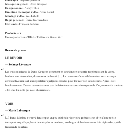
Éclairages
: Stéphane Jolicoeur
Musique originale
: Denis Gougeon
Design sonore
: Nancy Tobin
Direction technique vidéo
: Pierre Laniel
Montage vidéo
: Yves Labelle
Régie générale
: Élaine Normandeau
Costumes
: François Barbeau
Producteurs
Une coproduction d'UBU + Théâtre du Rideau Vert
Revue de presse
LE DEVOIR
Solange Lévesque
“
Les traits musicaux de Denis Gougeon ponctuent en sourdine cet oratorio resplendissant de vérité,
bouleversant de sobriété, douloureux de beauté. […] La rencontre d’une telle beauté est aussi rare que
déroutante, aussi faut-il au spectateur quelques secondes pour trouver son lieu d’écoute. Après, c’est
l’enchantement. Chacun reconnaîtra une part de lui-même au cœur de ce spectacle. Car, comme dit la mère :
« Ce sont les mots qui nous choisissent ».
VOIR
Marie Labrecque
“
[…] Denis Marleau a trouvé dans ce pan un peu oublié du répertoire québécois un objet d’une poésie
étrange et magnifique, bercé de métaphores marines ; une langue riche de ses sonorités régionales, qu’elle
transcende pourtant.