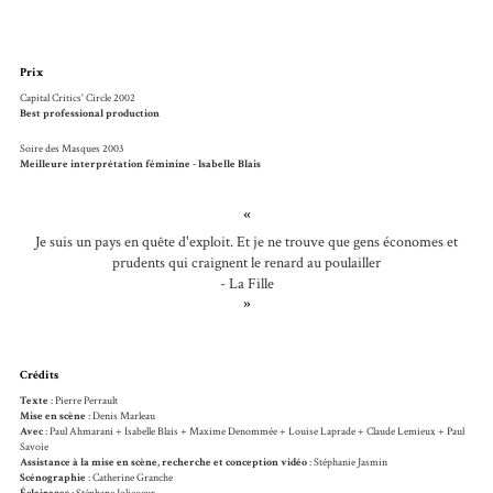
Prix
Capital Critics' Circle 2002
Best professional production
Soire des Masques 2003
Meilleure interprétation féminine - Isabelle Blais
«
Je suis un pays en quête d'exploit. Et je ne trouve que gens économes et
prudents qui craignent le renard au poulailler
- La Fille
»
Crédits
Texte
: Pierre Perrault
Mise en scène
: Denis Marleau
Avec
: Paul Ahmarani + Isabelle Blais + Maxime Denommée + Louise Laprade + Claude Lemieux + Paul
Savoie
Assistance à la mise en scène, recherche et conception vidéo
: Stéphanie Jasmin
Scénographie
: Catherine Granche