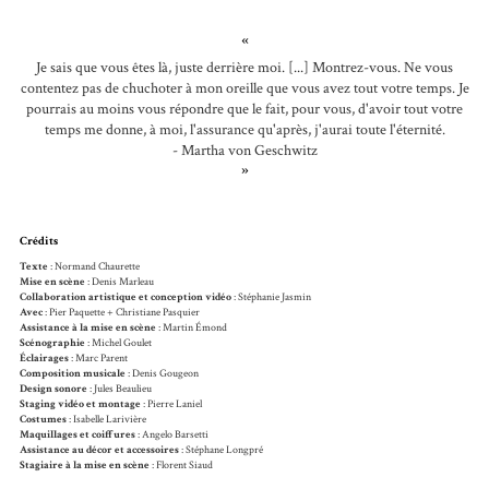
«
Je sais que vous êtes là, juste derrière moi. [...] Montrez-vous. Ne vous
contentez pas de chuchoter à mon oreille que vous avez tout votre temps. Je
pourrais au moins vous répondre que le fait, pour vous, d'avoir tout votre
temps me donne, à moi, l'assurance qu'après, j'aurai toute l'éternité.
- Martha von Geschwitz
»
Crédits
Texte
: Normand Chaurette
Mise en scène
: Denis Marleau
Collaboration artistique et conception vidéo
: Stéphanie Jasmin
Avec
: Pier Paquette + Christiane Pasquier
Assistance à la mise en scène
: Martin Émond
Scénographie
: Michel Goulet
Éclairages
: Marc Parent
Composition musicale
: Denis Gougeon
Design sonore
: Jules Beaulieu
Staging vidéo et montage
: Pierre Laniel
Costumes
: Isabelle Larivière
Maquillages et coiffures
: Angelo Barsetti
Assistance au décor et accessoires
: Stéphane Longpré
Stagiaire à la mise en scène
: Florent Siaud