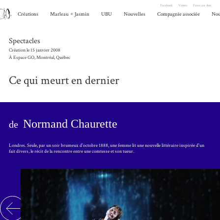
Facebook
Vimeo
Faire un don
Créations
Marleau
+
Jasmin
UBU
Nouvelles
Compagnie associée
Nou
Spectacles
Création le 15 janvier 2008
À Espace GO, Montréal, Québec
Ce qui meurt en dernier
Normand Chaurette
de
Londres. Seule, par un soir brumeux d'octobre 1888, une femme lit une nouvelle littéraire inspirée d'un
fait divers, le récit de la rencontre entre une comtesse et son tueur.