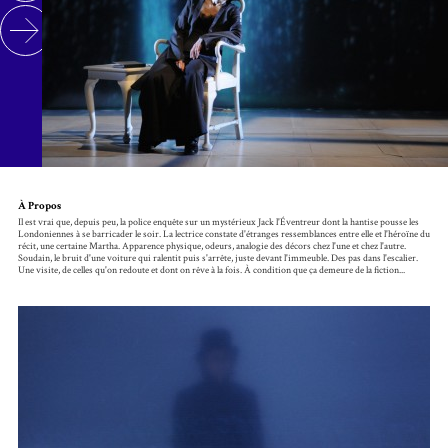
À Propos
Il est vrai que, depuis peu, la police enquête sur un mystérieux Jack l'Éventreur dont la hantise pousse les
Londoniennes à se barricader le soir. La lectrice constate d'étranges ressemblances entre elle et l'héroïne du
récit, une certaine Martha. Apparence physique, odeurs, analogie des décors chez l'une et chez l'autre.
Soudain, le bruit d'une voiture qui ralentit puis s'arrête, juste devant l'immeuble. Des pas dans l'escalier.
Une visite, de celles qu'on redoute et dont on rêve à la fois. À condition que ça demeure de la fiction...