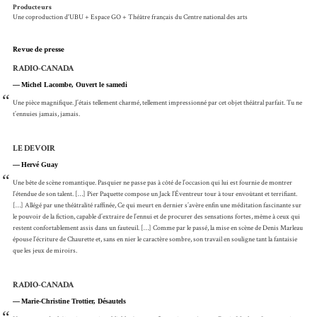
Producteurs
Une coproduction d'UBU + Espace GO + Théâtre français du Centre national des arts
Revue de presse
RADIO-CANADA
Michel Lacombe, Ouvert le samedi
“
Une pièce magnifique. J’étais tellement charmé, tellement impressionné par cet objet théâtral parfait. Tu ne
t’ennuies jamais, jamais.
LE DEVOIR
Hervé Guay
“
Une bête de scène romantique. Pasquier ne passe pas à côté de l’occasion qui lui est fournie de montrer
l’étendue de son talent. […] Pier Paquette compose un Jack l’Éventreur tour à tour envoûtant et terrifiant.
[…] Allégé par une théâtralité raffinée, Ce qui meurt en dernier s’avère enfin une méditation fascinante sur
le pouvoir de la fiction, capable d’extraire de l’ennui et de procurer des sensations fortes, même à ceux qui
restent confortablement assis dans un fauteuil. […] Comme par le passé, la mise en scène de Denis Marleau
épouse l’écriture de Chaurette et, sans en nier le caractère sombre, son travail en souligne tant la fantaisie
que les jeux de miroirs.
RADIO-CANADA
Marie-Christine Trottier, Désautels