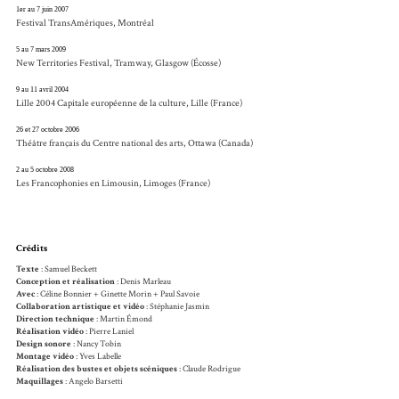
1er au 7 juin 2007
Festival TransAmériques, Montréal
5 au 7 mars 2009
New Territories Festival, Tramway, Glasgow (Écosse)
9 au 11 avril 2004
Lille 2004 Capitale européenne de la culture, Lille (France)
26 et 27 octobre 2006
Théâtre français du Centre national des arts, Ottawa (Canada)
2 au 5 octobre 2008
Les Francophonies en Limousin, Limoges (France)
Crédits
Texte
: Samuel Beckett
Conception et réalisation
: Denis Marleau
Avec
: Céline Bonnier + Ginette Morin + Paul Savoie
Collaboration artistique et vidéo
: Stéphanie Jasmin
Direction technique
: Martin Émond
Réalisation vidéo
: Pierre Laniel
Design sonore
: Nancy Tobin
Montage vidéo
: Yves Labelle
Réalisation des bustes et objets scéniques
: Claude Rodrigue
Maquillages
: Angelo Barsetti