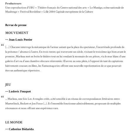
Producteurs
Une coproduction d'UBU + Théâtre français du Centre national des arts + Le Manège, scène nationale de
Maubeuge + Festival Bordeline + Lille 2004 Capitale européenne de la Culture
Revue de presse
MOUVEMENT
Jean-Louis Perrier
“
[…] Chacune interroge la mécanique de l’acteur autant que la place du spectateur, l’incertitude profonde de
la présence / absence à l’autre. En trois textes qui traversent un siècle, visitant le troisième âge bien avant le
premier, Marleau met en boîte le théâtre tout en lui rendant la monnaie de ses pièces, via le mur blanc d’une
galerie d’art ou d’une chambre obscure réinventée. Œuvres au sens plein, à l’opposé de tant de captations
hâtivement cousues en films, les Fantasmagories offrent une nouvelle représentation de ce que pourrait
être un authentique répertoire.
JEU
Ludovic Fouquet
“
... Marleau, une fois Les Aveugles créés, a été sensible à un réseau de correspondances littéraires entre
Maeterlinck, Beckett et Jon Fosse (...). Et l’ensemble fonctionne admirablement, proposant de multiples
résonances et nous offrant une expérience rare.
LE MONDE
Catherine Bédarida