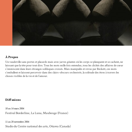
À Propos
Un vaudeville sans portes et placards mais avec jarres géantes où les corps se planquent et se cachent, ne
laissant que la tête pour tout dire. Tous les mots mille fois entendus, tous les clichés des affaires de cœur
s’immiscent dans leurs étranges soliloques croisés. Mais manipulés et revus par Beckett, ces mots
s’emballent et laissent percevoir dans des clairs-obscurs orchestrés, la solitude des êtres à travers les
choses risibles de la vie et de l’amour.
Diffusions
10 au 14 mars 2004
Festival Borderline, La Luna, Maubeuge (France)
11 au 20 novembre 2004
Studio du Centre national des arts, Ottawa (Canada)