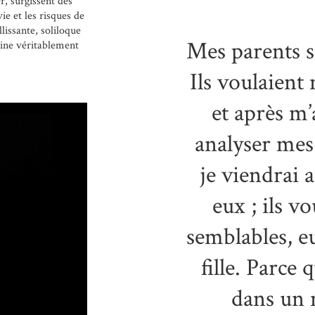
er, surgissent des
ie et les risques de
lissante, soliloque
Mes parents s
mine véritablement
Ils voulaient
et après m’
analyser mes 
je viendrai
eux ; ils v
semblables, eu
fille. Parce 
dans un m