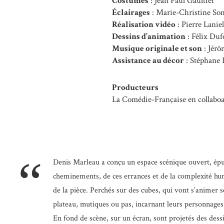
Costumes
: Jean Paul Gaultier
Éclairages
: Marie-Christine So
Réalisation vidéo
: Pierre Laniel
Dessins d’animation
: Félix Duf
Musique originale et son
: Jérô
Assistance au décor
: Stéphane
Producteurs
La Comédie-Française en collabo
“
Denis Marleau a conçu un espace scénique ouvert, ép
cheminements, de ces errances et de la complexité h
de la pièce. Perchés sur des cubes, qui vont s’animer sel
plateau, mutiques ou pas, incarnant leurs personnages
En fond de scène, sur un écran, sont projetés des dess