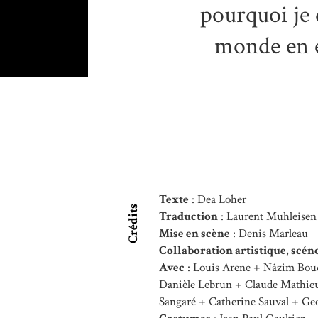
pourquoi je d
monde en é
Texte
: Dea Loher
Crédits
Traduction
: Laurent Muhleisen
Mise en scène
: Denis Marleau
Collaboration artistique, scén
Avec
: Louis Arene + Nâzim Boud
Danièle Lebrun + Claude Mathieu
Sangaré + Catherine Sauval + Geor