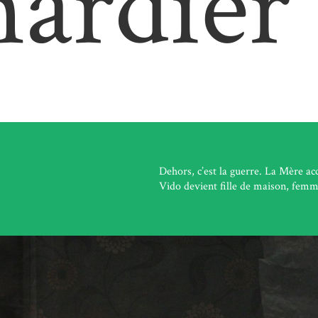
ardier
Dehors, c’est la guerre. La Mère acc
Vido devient fille de maison, fem