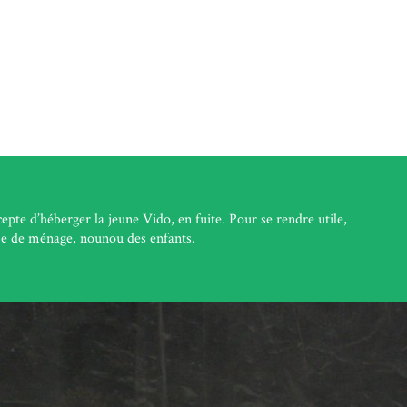
epte d’héberger la jeune Vido, en fuite. Pour se rendre utile,
me de ménage, nounou des enfants.