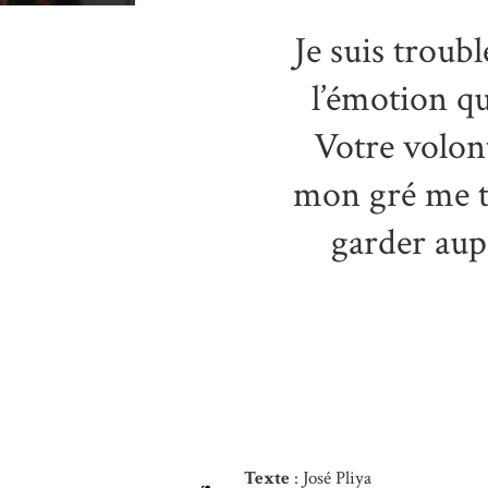
Je suis troub
l’émotion q
Votre volon
mon gré me t
garder aup
Texte
: José Pliya