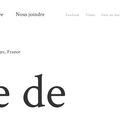
ée
Nous joindre
Facebook
Vimeo
Faire un don
es, France
e de