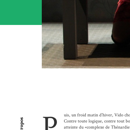
P
uis, un froid matin d’hiver, Vido choi
À Propos
Contre toute logique, contre tout b
atteinte du «complexe de Thénardier