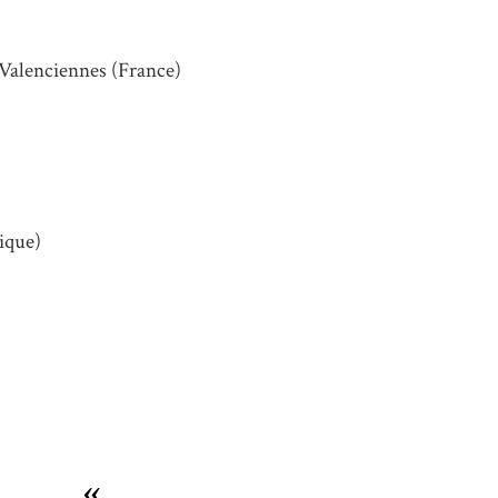
 Valenciennes (France)
ique)
«