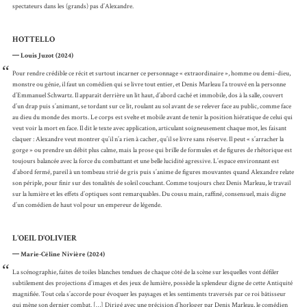
spectateurs dans les (grands) pas d’Alexandre.
HOTTELLO
Louis Juzot (2024)
“
Pour rendre crédible ce récit et surtout incarner ce personnage « extraordinaire », homme ou demi-dieu,
monstre ou génie, il faut un comédien qui se livre tout entier, et Denis Marleau l’a trouvé en la personne
d’Emmanuel Schwartz. Il apparaît derrière un lit haut, d’abord caché et immobile, dos à la salle, couvert
d’un drap puis s’animant, se tordant sur ce lit, roulant au sol avant de se relever face au public, comme face
au dieu du monde des morts. Le corps est svelte et mobile avant de tenir la position hiératique de celui qui
veut voir la mort en face. Il dit le texte avec application, articulant soigneusement chaque mot, les faisant
claquer : Alexandre veut montrer qu’il n’a rien à cacher, qu’il se livre sans réserve. Il peut « s’arracher la
gorge » ou prendre un débit plus calme, mais la prose qui brille de formules et de figures de rhétorique est
toujours balancée avec la force du combattant et une belle lucidité agressive. L’espace environnant est
d’abord fermé, pareil à un tombeau strié de gris puis s’anime de figures mouvantes quand Alexandre relate
son périple, pour finir sur des tonalités de soleil couchant. Comme toujours chez Denis Marleau, le travail
sur la lumière et les effets d’optiques sont remarquables. Du cousu main, raffiné, consensuel, mais digne
d’un comédien de haut vol pour un empereur de légende.
L'OEIL D'OLIVIER
Marie-Céline Nivière (2024)
“
La scénographie, faites de toiles blanches tendues de chaque côté de la scène sur lesquelles vont défiler
subtilement des projections d’images et des jeux de lumière, possède la splendeur digne de cette Antiquité
magnifiée. Tout cela s’accorde pour évoquer les paysages et les sentiments traversés par ce roi bâtisseur
qui mène son dernier combat. […] Dirigé avec une précision d’horloger par Denis Marleau, le comédien