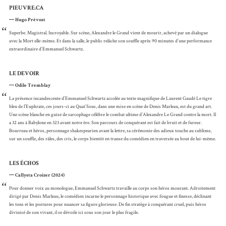
PIEUVRE.CA
Hugo Prévost
“
Superbe. Magistral. Incroyable. Sur scène, Alexandre le Grand vient de mourir, achevé par un dialogue
avec la Mort elle-même. Et dans la salle, le public relâche son souffle après 90 minutes d’une performance
extraordinaire d’Emmanuel Schwartz.
LE DEVOIR
Odile Tremblay
“
La présence incandescente d’Emmanuel Schwartz accolée au texte magnifique de Laurent Gaudé Le tigre
bleu de l’Euphrate, ces jours-ci au Quat’Sous, dans une mise en scène de Denis Marleau, est du grand art.
Une scène blanche en guise de sarcophage célèbre le combat ultime d’Alexandre Le Grand contre la mort. Il
a 32 ans à Babylone en 323 avant notre ère. Son parcours de conquérant est fait de bruit et de fureur.
Bourreau et héros, personnage shakespearien avant la lettre, sa cérémonie des adieux touche au sublime,
sur un souffle, des râles, des cris, le corps bientôt en transe du comédien en traversée au bout de lui-même.
LES ÉCHOS
Callysta Croizer (2024)
“
Pour donner voix au monologue, Emmanuel Schwartz travaille au corps son héros mourant. Adroitement
dirigé par Denis Marleau, le comédien incarne le personnage historique avec fougue et finesse, déclinant
les tons et les postures pour nuancer sa figure glorieuse. De fin stratège à conquérant cruel, puis héros
divinisé de son vivant, il se dévoile ici sous son jour le plus fragile.