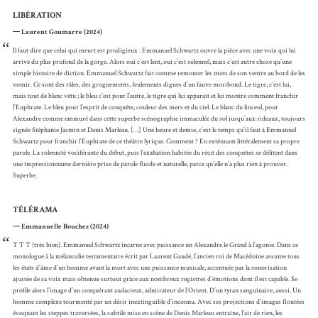
LIBÉRATION
Laurent Goumarre (2024)
“
Il faut dire que celui qui meurt est prodigieux : Emmanuel Schwartz ouvre la pièce avec une voix qui lui
arrive du plus profond de la gorge. Alors oui c’est lent, oui c’est solennel, mais c’est autre chose qu’une
simple histoire de diction. Emmanuel Schwartz fait comme remonter les mots de son ventre au bord de les
vomir. Ce sont des râles, des grognements, feulements dignes d’un fauve moribond. Le tigre, c’est lui,
mais tout de blanc vêtu ; le bleu c’est pour l’autre, le tigre qui lui apparaît et lui montre comment franchir
l’Euphrate. Le bleu pour l’esprit de conquête, couleur des mers et du ciel. Le blanc du linceul, pour
Alexandre comme emmuré dans cette superbe scénographie immaculée du sol jusqu’aux rideaux, toujours
signée Stéphanie Jasmin et Denis Marleau. […] Une heure et demie, c’est le temps qu’il faut à Emmanuel
Schwartz pour franchir l’Euphrate de ce théâtre lyrique. Comment ? En exténuant littéralement sa propre
parole. La solennité vociférante du début, puis l’exaltation habitée du récit des conquêtes se délitent dans
une impressionnante dernière prise de parole fluide et naturelle, parce qu’elle n’a plus rien à prouver.
Superbe.
TÉLÉRAMA
Emmanuelle Bouchez (2024)
“
T T T (très bien). Emmanuel Schwartz incarne avec puissance un Alexandre le Grand à l’agonie. Dans ce
monologue à la mélancolie testamentaire écrit par Laurent Gaudé, l’ancien roi de Macédoine assume tous
les états d’âme d’un homme avant la mort avec une puissance musicale, accentuée par la sonorisation
ajustée de sa voix mais obtenue surtout grâce aux nombreux registres d’émotions dont il est capable. Se
profile alors l’image d’un conquérant audacieux, admirateur de l’Orient. D’un tyran sanguinaire, aussi. Un
homme complexe tourmenté par un désir inextinguible d’inconnu. Avec ses projections d’images floutées
évoquant les steppes traversées, la subtile mise en scène de Denis Marleau entraîne, l’air de rien, les