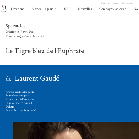
Facebook
Vimeo
Faire un don
Créations
Marleau
+
Jasmin
UBU
Nouvelles
Compagnie associée
Nou
Spectacles
Création le 17 avril 2018
Théâtre de Quat'Sous, Montréal
Le Tigre bleu de l'Euphrate
Laurent Gaudé
de
"Qu'on scelle cette porte
Et me laisse en paix.
J'ai un invité d'exception
Et je veux être tout à lui.
Dehors.
J'en ai fini avec le monde."