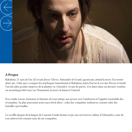
À Propos
Babylone, 11 juin de l’an 323 avant Jésus-Christ. Alexandre le Grand, agonisant, attend la mort. Il a trente-
deux ans. Celui qui a conquis les mythiques Samarkand et Babylone, battu Darius le roi des Perses et fondé
l’un des plus grands empires de la planète va s’éteindre. Avant de partir, il se lance dans un dernier combat :
un monologue fiévreux sur l’humanité, la mort, la haine et l’amitié.
Il se confie à nous, hommes et femmes de tout temps aux prises avec l’ambition et l’appétit insatiable des
triomphes. Sa plus puissante arme aura été le désir : celui des conquêtes militaires comme celui des
batailles spirituelles.
Le souffle épique de la langue de Laurent Gaudé donne corps aux territoires infinis d’Alexandre, ceux de
son intériorité comme ceux de ses conquêtes.