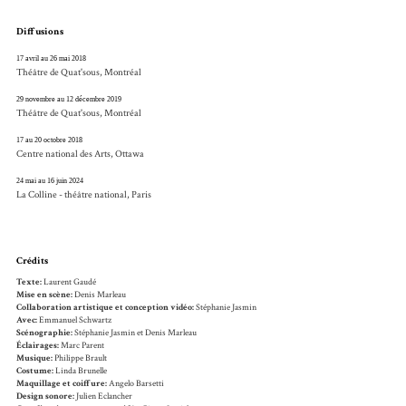
Diffusions
17 avril au 26 mai 2018
Théâtre de Quat'sous, Montréal
29 novembre au 12 décembre 2019
Théâtre de Quat'sous, Montréal
17 au 20 octobre 2018
Centre national des Arts, Ottawa
24 mai au 16 juin 2024
La Colline - théâtre national, Paris
Crédits
Texte:
Laurent Gaudé
Mise en scène:
Denis Marleau
Collaboration artistique et conception vidéo:
Stéphanie Jasmin
Avec:
Emmanuel Schwartz
Scénographie:
Stéphanie Jasmin et Denis Marleau
Éclairages:
Marc Parent
Musique:
Philippe Brault
Costume:
Linda Brunelle
Maquillage et coiffure:
Angelo Barsetti
Design sonore:
Julien Eclancher