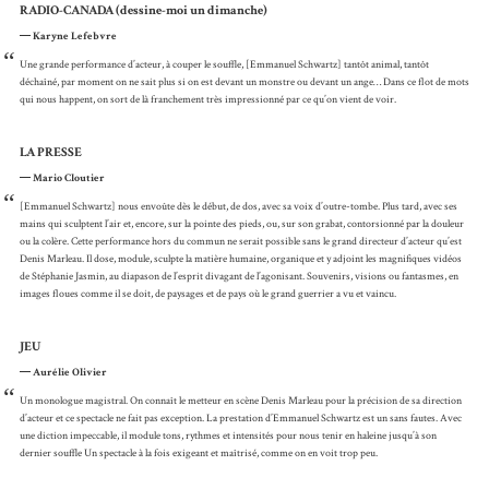
RADIO-CANADA (dessine-moi un dimanche)
Karyne Lefebvre
“
Une grande performance d’acteur, à couper le souffle, [Emmanuel Schwartz] tantôt animal, tantôt
déchaîné, par moment on ne sait plus si on est devant un monstre ou devant un ange… Dans ce flot de mots
qui nous happent, on sort de là franchement très impressionné par ce qu’on vient de voir.
LA PRESSE
Mario Cloutier
“
[Emmanuel Schwartz] nous envoûte dès le début, de dos, avec sa voix d’outre-tombe. Plus tard, avec ses
mains qui sculptent l’air et, encore, sur la pointe des pieds, ou, sur son grabat, contorsionné par la douleur
ou la colère. Cette performance hors du commun ne serait possible sans le grand directeur d’acteur qu’est
Denis Marleau. Il dose, module, sculpte la matière humaine, organique et y adjoint les magnifiques vidéos
de Stéphanie Jasmin, au diapason de l’esprit divagant de l’agonisant. Souvenirs, visions ou fantasmes, en
images floues comme il se doit, de paysages et de pays où le grand guerrier a vu et vaincu.
JEU
Aurélie Olivier
“
Un monologue magistral. On connaît le metteur en scène Denis Marleau pour la précision de sa direction
d’acteur et ce spectacle ne fait pas exception. La prestation d’Emmanuel Schwartz est un sans fautes. Avec
une diction impeccable, il module tons, rythmes et intensités pour nous tenir en haleine jusqu’à son
dernier souffle Un spectacle à la fois exigeant et maîtrisé, comme on en voit trop peu.