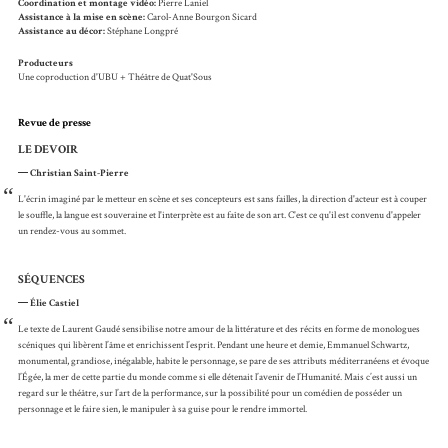
Coordination et montage vidéo:
Pierre Laniel
Assistance à la mise en scène:
Carol-Anne Bourgon Sicard
Assistance au décor:
Stéphane Longpré
Producteurs
Une coproduction d'UBU + Théâtre de Quat'Sous
Revue de presse
LE DEVOIR
Christian Saint-Pierre
“
L'écrin imaginé par le metteur en scène et ses concepteurs est sans failles, la direction d'acteur est à couper
le souffle, la langue est souveraine et l'interprète est au faîte de son art. C'est ce qu'il est convenu d'appeler
un rendez-vous au sommet.
SÉQUENCES
Élie Castiel
“
Le texte de Laurent Gaudé sensibilise notre amour de la littérature et des récits en forme de monologues
scéniques qui libèrent l’âme et enrichissent l’esprit. Pendant une heure et demie, Emmanuel Schwartz,
monumental, grandiose, inégalable, habite le personnage, se pare de ses attributs méditerranéens et évoque
l’Égée, la mer de cette partie du monde comme si elle détenait l’avenir de l’Humanité. Mais c’est aussi un
regard sur le théâtre, sur l’art de la performance, sur la possibilité pour un comédien de posséder un
personnage et le faire sien, le manipuler à sa guise pour le rendre immortel.