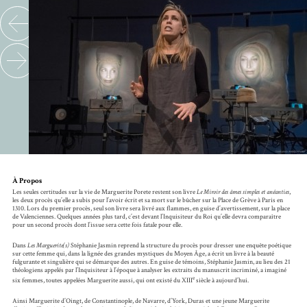
À Propos
Les seules certitudes sur la vie de Marguerite Porete restent son livre
Le Miroir des âmes simples et anéanties
,
les deux procès qu’elle a subis pour l’avoir écrit et sa mort sur le bûcher sur la Place de Grève à Paris en
1310. Lors du premier procès, seul son livre sera livré aux flammes, en guise d’avertissement, sur la place
de Valenciennes. Quelques années plus tard, c’est devant l’Inquisiteur du Roi qu’elle devra comparaître
pour un second procès dont l’issue sera cette fois fatale pour elle.
Dans
Les Marguerite(s)
Stéphanie Jasmin reprend la structure du procès pour dresser une enquête poétique
sur cette femme qui, dans la lignée des grandes mystiques du Moyen Âge, a écrit un livre à la beauté
fulgurante et singulière qui se démarque des autres. En guise de témoins, Stéphanie Jasmin, au lieu des 21
théologiens appelés par l’Inquisiteur à l’époque à analyser les extraits du manuscrit incriminé, a imaginé
e
six femmes, toutes appelées Marguerite aussi, qui ont existé du XIII
siècle à aujourd’hui.
Ainsi Marguerite d’Oingt, de Constantinople, de Navarre, d’York, Duras et une jeune Marguerite