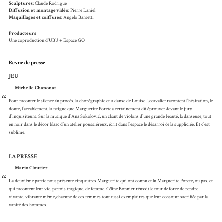
Sculptures:
Claude Rodrigue
Diffusion et montage vidéo:
Pierre Laniel
Maquillages et coiffures:
Angelo Barsetti
Producteurs
Une coproduction d'UBU + Espace GO
Revue de presse
JEU
Michelle Chanonat
“
Pour raconter le silence du procès, la chorégraphie et la danse de Louise Lecavalier racontent l’hésitation, le
doute, l’accablement, la fatigue que Marguerite Porete a certainement dû éprouver devant le jury
d’inquisiteurs. Sur la musique d’Ana Sokolović, un chant de violons d’une grande beauté, la danseuse, tout
en noir dans le décor blanc d’un atelier poussiéreux, écrit dans l’espace le désarroi de la suppliciée. Et c’est
sublime.
LA PRESSE
Mario Cloutier
“
La deuxième partie nous présente cinq autres Marguerite qui ont connu et lu Marguerite Porete, ou pas, et
qui racontent leur vie, parfois tragique, de femme. Céline Bonnier réussit le tour de force de rendre
vivante, vibrante même, chacune de ces femmes tout aussi exemplaires que leur consœur sacrifiée par la
vanité des hommes.