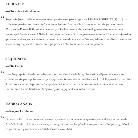
LE DEVOIR
Christian Saint-Pierre
“
Stéphanie Jasmin relie les époques en un passionnant pèlerinage dans LES MARGUERITE(S). […] La
troisième portion est consacrée à une jeune femme d’aujourd’hui fortement remuée par le traité de
Marguerite Porete. Brillamment défendu par Sophie Desmarais, le monologue rendant notamment
hommage à Sarah Kane et à Nelly Arcand, évoque de manière poignante ces femmes d’hier et d’aujourd’hui
qui cherchent toujours à nommer les contradictions de leur vie intérieure, à donner une dimension sacrée
à leur passage, quête de transparence qui porte en elles toutes celles qui ont précédé.
SÉQUENCES
Élie Castiel
“
La scénographie offre de nouvelles perspectives dans l’art de la représentation, dépassant le réalisme
contemporain par la prise en charge d’approches innovantes et multiformes. […] À l’Espace GO, une pièce
d’une rare richesse et qui somme le spectateur à se débarrasser de son confort pernicieux et de son
indifférence. Denis Marleau et Stéphanie Jasmin gagnent leur audacieux pari.
RADIO-CANADA
Karyne Lefebvre
“
On va voir le corps de Lecavalier se tordre, se tendre, sur cette musique très particulière, ces cordes de
Ana Sokolovic [...] dans un silence quasi religieux, on est happé, elle a une présence scénique singulière.[...]
ce qui va nous garder dans un état de tension formidable.