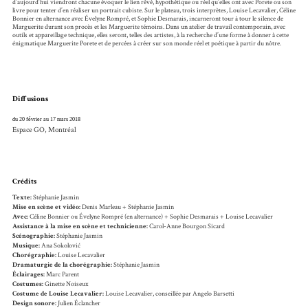
d’aujourd’hui viendront chacune évoquer le lien rêvé, hypothétique ou réel qu’elles ont avec Porete ou son
livre pour tenter d’en réaliser un portrait cubiste. Sur le plateau, trois interprètes, Louise Lecavalier, Céline
Bonnier en alternance avec Évelyne Rompré, et Sophie Desmarais, incarneront tour à tour le silence de
Marguerite durant son procès et les Marguerite témoins. Dans un atelier de travail contemporain, avec
outils et appareillage technique, elles seront, telles des artistes, à la recherche d’une forme à donner à cette
énigmatique Marguerite Porete et de percées à créer sur son monde réel et poétique à partir du nôtre.
Diffusions
du 20 février au 17 mars 2018
Espace GO, Montréal
Crédits
Texte:
Stéphanie Jasmin
Mise en scène et vidéo:
Denis Marleau + Stéphanie Jasmin
Avec:
Céline Bonnier ou Évelyne Rompré (en alternance) + Sophie Desmarais + Louise Lecavalier
Assistance à la mise en scène et technicienne:
Carol-Anne Bourgon Sicard
Scénographie:
Stéphanie Jasmin
Musique:
Ana Sokolović
Chorégraphie:
Louise Lecavalier
Dramaturgie de la chorégraphie:
Stéphanie Jasmin
Éclairages:
Marc Parent
Costumes:
Ginette Noiseux
Costume de Louise Lecavalier:
Louise Lecavalier, conseillée par Angelo Barsetti
Design sonore:
Julien Éclancher