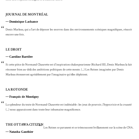
JOURNAL DE MONTRÉAL
Dominique Lachance
“
Denis Marleau, qui a l’art de déposer les œuvres dans des environnements scéniques magnifiques, réussit
encore une fois.
LE DROIT
Caroline Barrière
“
Si cette pièce de Normand Chaurette est d’inspiration shakespearienne (Richard III), Denis Marleau la fait
résonner bien au-delà des ambitions politiques de cette meute. (...) Les Reines imaginées par Denis
Marleau étonneront agréablement par l’imaginaire qu’elles déploient.
LA ROTONDE
François de Montigny
“
La splendeur du texte de Normand Chaurette est indéniable : les jeux de pouvoir, l’hypocrisie et la cruauté
(...) nous apparaissent dans toute leur inhumaine magnificence.
THE OTTAWA CITIZEN
“
Les Reines se pavanent et se trémoussent brillamment sur la scène de CNA.
Natasha Gauthier