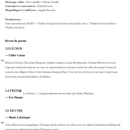
Montage vidéo
: Yves Labelle + Olivier Goulet
Costumes et accessoires
: Daniel Fortin
Maquillages et coiffures
: Angelo Barsetti
Producteurs
Une coproduction d'UBU + Théâtre français du Centre national des arts + Théâtre d’Aujourd’hui +
Théâtre du Nord
Revue de presse
LES ÉCHOS
Gilles Costaz
“
Béatrice Picard, Christiane Pasquier, Sophie Cattani, Louise Bombardier, Ginette Morin et Louise
Laprade savent être fausses en vrai, en représentation (comme sorties de toiles de musée) et dans le
concret, des effigies d’hier et des femmes d’aujourd’hui. C’est un tour de force et un tour d’esprit qui
procurent un peu banal plaisir de théâtre.
LA PRESSE
“
Les Reines (...) magistralement ressuscitées par Denis Marleau...
Ève Dumas
LE DEVOIR
Marie Labrecque
“
Une redécouverte magnifique. D’autant que le metteur en scène a mis en valeur la dimension ludique de
cette œuvre pleine étrangeté et d’humour acéré.