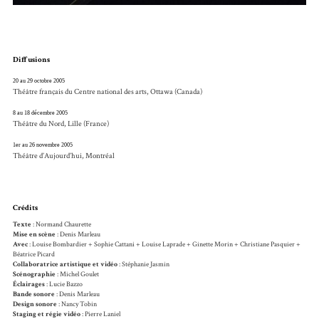
Diffusions
20 au 29 octobre 2005
Théâtre français du Centre national des arts, Ottawa (Canada)
8 au 18 décembre 2005
Théâtre du Nord, Lille (France)
1er au 26 novembre 2005
Théâtre d’Aujourd’hui, Montréal
Crédits
Texte
: Normand Chaurette
Mise en scène
: Denis Marleau
Avec
: Louise Bombardier + Sophie Cattani + Louise Laprade + Ginette Morin + Christiane Pasquier +
Béatrice Picard
Collaboratrice artistique et vidéo
: Stéphanie Jasmin
Scénographie
: Michel Goulet
Éclairages
: Lucie Bazzo
Bande sonore
: Denis Marleau
Design sonore
: Nancy Tobin
Staging et régie vidéo
: Pierre Laniel