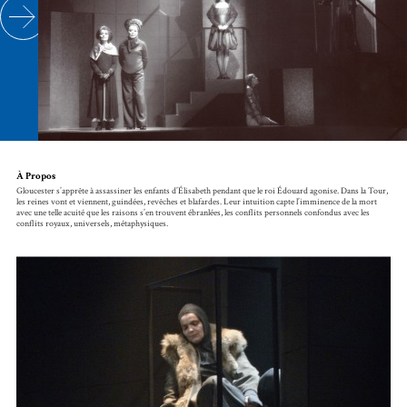
À Propos
Gloucester s’apprête à assassiner les enfants d’Élisabeth pendant que le roi Édouard agonise. Dans la Tour,
les reines vont et viennent, guindées, revêches et blafardes. Leur intuition capte l’imminence de la mort
avec une telle acuité que les raisons s’en trouvent ébranlées, les conflits personnels confondus avec les
conflits royaux, universels, métaphysiques.