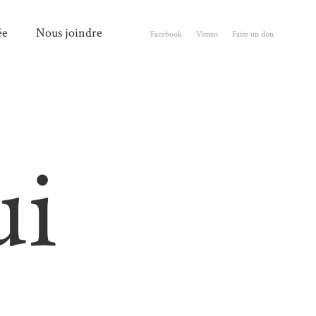
ée
Nous joindre
Facebook
Vimeo
Faire un don
ui