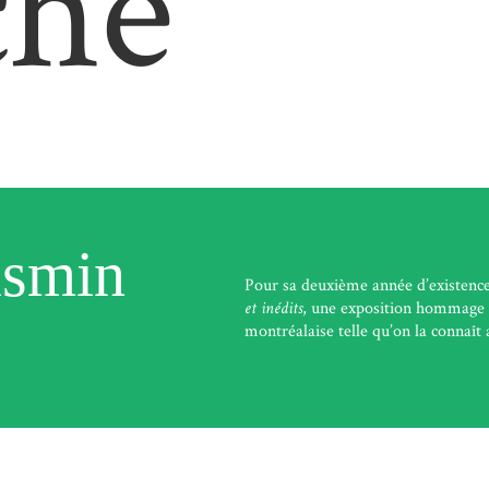
che
asmin
Pour sa deuxième année d’existence
et inédits
, une exposition hommage à
montréalaise telle qu’on la connaît 