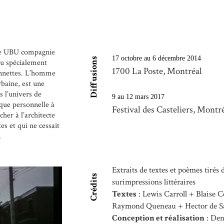
n de UBU compagnie
17 octobre au 6 décembre 2014
Diffusions
çu spécialement
1700 La Poste, Montréal
onnettes. L’homme
baine, est une
s l’univers de
9 au 12 mars 2017
èque personnelle à
Festival des Casteliers, Montr
cher à l’architecte
es et qui ne cessait
.
Extraits de textes et poèmes tirés 
Crédits
surimpressions littéraires
Textes
: Lewis Carroll + Blaise C
Raymond Queneau + Hector de S
Conception et réalisation
: Den