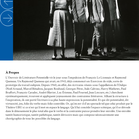
À Propos
L’Ouvroir de Littérature Potentielle vit le jour sous l’impulsion de François Le Lionnais et Raymond
Queneau. Un Raymond Queneau qui avait, en 1943, déjà commencé ses Exercices de style, sorte de
prototype du travail oulipien. Depuis 1960, en effet, des écrivains réunis sous l’appellation de l’Oulipo
(Noël Arnaud, Marcel Bénabou, Jacques Roubaud, Georges Pérec, Italo Calvino, Harry Mathews, Paul
Braffort, François Caradec, André Blavier, Luc Étienne, Paul Fournel, Jean Lescure, etc.) cherchent
systématiquement, trouvent et appliquent joyeusement des contraintes littéraires. Alliant la structure à
l’inspiration, ils ont porté l’écriture à sa plus haute expression: la potentialité. Et qui dit potentialité, dit
virtuosité, jeu, folie du verbe mais folie contrôlée. Or, qu’en est-il d’un spectacle tel que celui produit par le
Théâtre UBU si ce n’est qu’il met en espace le langage. Qu’il lui concède l’espace scénique, qu’il se déroule
dans le dénouement le plus total afin que le verbe et la contrainte puisse prendre leur envolée. Une envolée
tantôt humoristique, tantôt pathétique, tantôt dérisoire mais qui compose nécessairement une
chorégraphie de tous les possibles du langage.