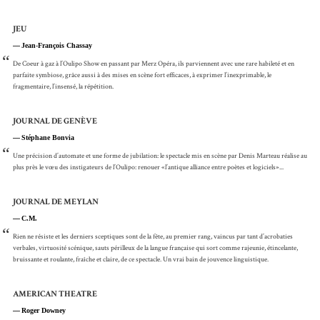
JEU
Jean-François Chassay
“
De Coeur à gaz à l’Oulipo Show en passant par Merz Opéra, ils parviennent avec une rare habileté et en
parfaite symbiose, grâce aussi à des mises en scène fort efficaces, à exprimer l’inexprimable, le
fragmentaire, l’insensé, la répétition.
JOURNAL DE GENÈVE
Stéphane Bonvia
“
Une précision d’automate et une forme de jubilation: le spectacle mis en scène par Denis Marteau réalise au
plus près le vœu des instigateurs de l’Oulipo: renouer «l’antique alliance entre poètes et logiciels»...
JOURNAL DE MEYLAN
C.M.
“
Rien ne résiste et les derniers sceptiques sont de la fête, au premier rang, vaincus par tant d’acrobaties
verbales, virtuosité scénique, sauts périlleux de la langue française qui sort comme rajeunie, étincelante,
bruissante et roulante, fraîche et claire, de ce spectacle. Un vrai bain de jouvence linguistique.
AMERICAN THEATRE
Roger Downey