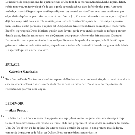
“
Le jeu farci de compositions des quatre acteurs d’Ubu font de ce morceau, tranché, haché, repris, défait,
refait, renversé, un festival qui n’a de cesse que le spectacle achève dans la folie la plus pure. Acrobatie
verbale, virtuosité linguistique, souffle prodigieux, ces comédiens-là offrent avec cette matière un pur
objet théâtral qu’on ne pourrait comparer à rien d’autre. […] On voudrait sortir tous ses adjectifs (j’en ai
déjà beaucoup mis) pour une telle réussite, pour une telle construction parfaite. Il ressort, en y pensant
bien, un drôle d’effet paradoxal qui place cet Oulipo Show directement dans le courant post-moderniste.
En effet, le groupe de Denis Marleau, qui fait dans l’avant-garde avec un tel spectacle, se réfugie pourtant
dans le passé, dans les textes parisiens de Queneau, pour pouvoir foncer plus loin en avant. Chapeau!
Disons enfin que ce quatuor évolue dans le dépouillement scénique le plus complet, habillé de défroques
grises ordinaires et de lunettes noires, et que le tout a les beautés contradictoires de la rigueur et de la folie.
Un spectacle qui est un chef d’œuvre.
SPIRALE
Catherine Mavrikakis
“
Tout l’art de Denis Marleau consiste à transposer théâtralement ces exercices écrits, de parvenir à rendre la
cadence de ces tableaux qui se succèdent à la chaîne dans un rythme effréné et de montrer, à travers la
réitération, le pouvoir de la langue.
LE DEVOIR
Alain Pontaut
“
Un délire qu’il faut donc renoncer à rapporter mais qui, dans une technique et dans une atmosphère qui
tiennent du merveilleux, est le résultat du travail et de l’art proprement fabuleux des animateurs du Théâtre
Ubu. De l’insolite et du désopilant. De la farce et de la dentelle. De la poésie, non gratuite mais ludique,
composée de rigueur et de folie : cet Oulipo Show est une éblouissante réussite.