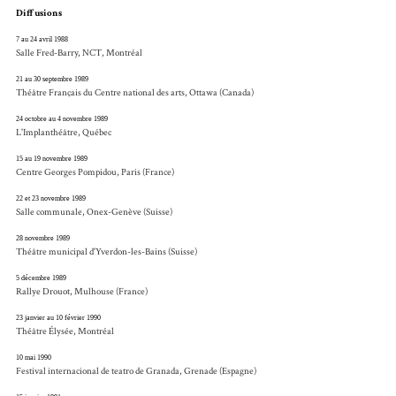
Diffusions
7 au 24 avril 1988
Salle Fred-Barry, NCT, Montréal
21 au 30 septembre 1989
Théâtre Français du Centre national des arts, Ottawa (Canada)
24 octobre au 4 novembre 1989
L'Implanthéâtre, Québec
15 au 19 novembre 1989
Centre Georges Pompidou, Paris (France)
22 et 23 novembre 1989
Salle communale, Onex-Genève (Suisse)
28 novembre 1989
Théâtre municipal d'Yverdon-les-Bains (Suisse)
5 décembre 1989
Rallye Drouot, Mulhouse (France)
23 janvier au 10 février 1990
Théâtre Élysée, Montréal
10 mai 1990
Festival internacional de teatro de Granada, Grenade (Espagne)