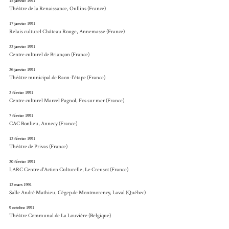
15 janvier 1991
Théâtre de la Renaissance, Oullins (France)
17 janvier 1991
Relais culturel Château Rouge, Annemasse (France)
22 janvier 1991
Centre culturel de Briançon (France)
26 janvier 1991
Théâtre municipal de Raon-l'étape (France)
2 février 1991
Centre culturel Marcel Pagnol, Fos sur mer (France)
7 février 1991
CAC Bonlieu, Annecy (France)
12 février 1991
Théâtre de Privas (France)
20 février 1991
LARC Centre d'Action Culturelle, Le Creusot (France)
12 mars 1991
Salle André Mathieu, Cégep de Montmorency, Laval (Québec)
9 octobre 1991
Théâtre Communal de La Louvière (Belgique)