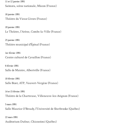
11 et 12 janvier 1991
Saônora, scène nationale, Mâcon (France)
16 janvier 1991
Théâtre du Vieux Givors (France)
19 janvier 1991
Le Théâtre, l'Arène, Combs-la-Ville (France)
25 janvier 1991
Théâtre municipal d'Épinal (France)
1er février 1991
Centre culturel de Cavaillon (France)
6 février 1991
Salle de Maistre, Albertville (France)
10 février 1991
Salle Bizet, ATP, Vauvert-Vergèze (France)
14 et 15 février 1991
Théâtre de la Chartreuse, Villeneuve-lez-Avignon (France)
5 mars 1991
Salle Maurice O'Bready, l'Université de Sherbrooke (Québec)
22 mars 1991
Auditorium Dufour, Chicoutimi (Québec)