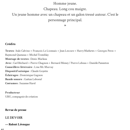
Homme jeune.
Chapeau. Long cou maigre.
Un jeune homme avec un chapeau et un galon tressé autour. C’est le
personnage principal.
»
Crédits
Textes
: Italo Calvino + François Le Lionnais + Jean Lescure + Harry Mathews + Georges Perec +
Raymond Queneau + Michel Tremblay
Montage de textes
: Denis Marleau
Avec
: Carl Béchard + Pierre Chagnon + Bernard Meney / Pierre Lebeau + Danièle Panneton
Conseillère littéraire
: Line Mc Murray
Dispositif scénique
: Claude Goyette
Éclairages
: Dominique Gagnon
Bande sonore
: Gaétan Leboeuf
Costumes
: Suzanne Harel
Producteur
UBU, compagnie de création
Revue de presse
LE DEVOIR
Robert Lévesque