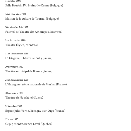
11 octobre 1991
Salle Baudoin IV, Braine-le-Comte (Belgique)
14 et 15 octobre 1991
Maison de la culture de Tournai (Belgique)
30 mai au 1er Juin 1989
Festival de Théâtre des Amériques, Montréal
3 au 14 octobre 1989
Théâtre Élysée, Montréal
11 et 12 novembre 1989
L'Octogone, Théâtre de Pully (Suisse)
20 novembre 1989
Théâtre municipal de Bienne (Suisse)
24 et 25 novembre 1989
L'Hexagone, scène nationale de Meylan (France)
30 novembre 1989
Théâtre de Neuchâtel (Suisse)
9 décembre 1989
Espace Jules Verne, Brétigny-sur-Orge (France)
12 mars 1990
Cégep Montmorency, Laval (Québec)