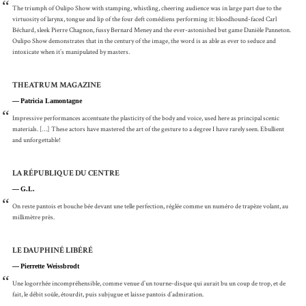
“
The triumph of Oulipo Show with stamping, whistling, cheering audience was in large part due to the
virtuosity of larynx, tongue and lip of the four deft comédiens performing it: bloodhound-faced Carl
Béchard, sleek Pierre Chagnon, fussy Bernard Meney and the ever-astonished but game Danièle Panneton.
Oulipo Show demonstrates that in the century of the image, the word is as able as ever to seduce and
intoxicate when it’s manipulated by masters.
THEATRUM MAGAZINE
Patricia Lamontagne
“
Impressive performances accentuate the plasticity of the body and voice, used here as principal scenic
materials. […] These actors have mastered the art of the gesture to a degree I have rarely seen. Ebullient
and unforgettable!
LA RÉPUBLIQUE DU CENTRE
G.L.
“
On reste pantois et bouche bée devant une telle perfection, réglée comme un numéro de trapèze volant, au
millimètre près.
LE DAUPHINÉ LIBÉRÉ
Pierrette Weissbrodt
“
Une logorrhée incompréhensible, comme venue d’un tourne-disque qui aurait bu un coup de trop, et de
fait, le débit soûle, étourdit, puis subjugue et laisse pantois d’admiration.