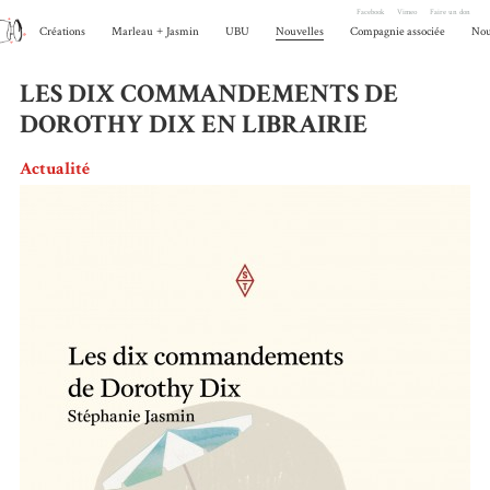
Facebook
Vimeo
Faire un don
Créations
Marleau
+
Jasmin
UBU
Nouvelles
Compagnie associée
Nou
LES DIX COMMANDEMENTS DE
DOROTHY DIX EN LIBRAIRIE
Actualité