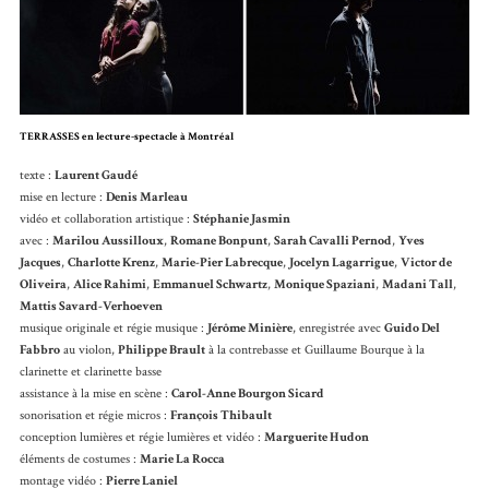
TERRASSES en lecture-spectacle à Montréal
texte :
Laurent Gaudé
mise en lecture :
Denis Marleau
vidéo et collaboration artistique :
Stéphanie Jasmin
avec :
Marilou Aussilloux
,
Romane Bonpunt
,
Sarah Cavalli Pernod
,
Yves
Jacques
,
Charlotte Krenz
,
Marie-Pier Labrecque
,
Jocelyn Lagarrigue
,
Victor de
Oliveira
,
Alice Rahimi
,
Emmanuel Schwartz
,
Monique Spaziani
,
Madani Tall
,
Mattis Savard-Verhoeven
musique originale et régie musique :
Jérôme Minière
, enregistrée avec
Guido Del
Fabbro
au violon,
Philippe Brault
à la contrebasse et Guillaume Bourque à la
clarinette et clarinette basse
assistance à la mise en scène :
Carol-Anne Bourgon Sicard
sonorisation et régie micros :
François Thibault
conception lumières et régie lumières et vidéo :
Marguerite Hudon
éléments de costumes :
Marie La Rocca
montage vidéo :
Pierre Laniel