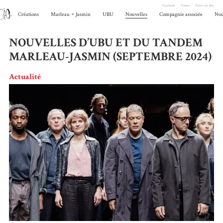
Facebook
Vimeo
Faire un don
Créations
Marleau
+
Jasmin
UBU
Nouvelles
Compagnie associée
Nou
NOUVELLES D’UBU ET DU TANDEM
MARLEAU-JASMIN (SEPTEMBRE 2024)
Actualité